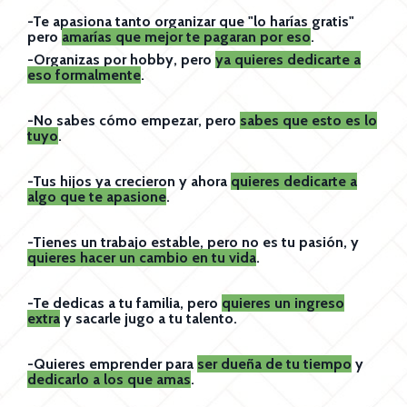
-Te apasiona tanto organizar que "lo harías gratis"
pero
amarías que mejor te pagaran por eso
.
-Organizas por hobby, pero
ya quieres dedicarte a
eso formalmente
.
-No sabes cómo empezar, pero
sabes que esto es lo
tuyo
.
-Tus hijos ya crecieron y ahora
quieres dedicarte a
algo que te apasione
.
-Tienes un trabajo estable, pero no es tu pasión, y
quieres hacer un cambio en tu vida
.
-Te dedicas a tu familia, pero
quieres un ingreso
extra
y sacarle jugo a tu talento.
-Quieres emprender para
ser dueña de tu tiempo
y
dedicarlo a los que amas
.