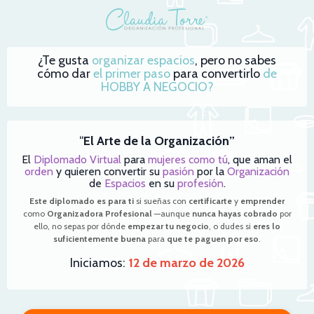
¿Te gusta
organizar espacios
, pero no sabes
cómo dar
el primer paso
para convertirlo
de
HOBBY A NEGOCIO?
“
El Arte de la Organización”
El
Diplomado Virtual
para
mujeres como tú
, que aman el
orden
y quieren convertir su
pasión
por la
Organización
de
Espacios
en su
profesión
.
Este diplomado es para ti
si sueñas con
certificarte
y
emprender
como
Organizadora Profesional
—
aunque
nunca hayas cobrado
por
ello, no sepas por dónde
empezar tu negocio
, o dudes si
eres lo
suficientemente buena
para
que te paguen por eso
.
Iniciamos:
12 de marzo de 2026