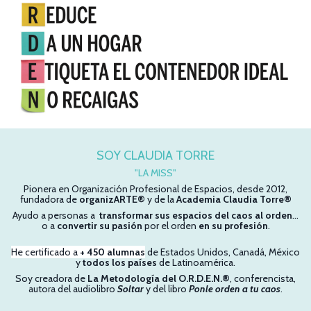
SOY CLAUDIA TORRE
"LA MISS"
Pionera en Organización Profesional de Espacios, desde 2012,
fundadora de
organizARTE®
y de la
Academia Claudia Torre®
Ayudo a personas a
transformar sus espacios del caos al orden
…
o a
convertir su pasión
por el orden
en su profesión
.
He certificado a
+ 450 alumnas
de Estados Unidos, Canadá, México
y
todos los países
de Latinoamérica.
Soy creadora de
La Metodología del O.R.D.E.N.®
, conferencista,
autora del audiolibro
Soltar
y del libro
Ponle orden a tu caos
.