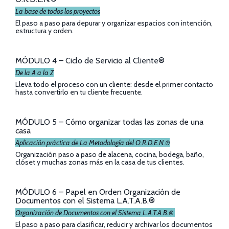
La base de todos los proyectos
El paso a paso para depurar y organizar espacios con intención,
estructura y orden.
MÓDULO 4 – Ciclo de Servicio al Cliente®
De la A a la Z
Lleva todo el proceso con un cliente: desde el primer contacto
hasta convertirlo en tu cliente frecuente.
MÓDULO 5 – Cómo organizar todas las zonas de una
casa
Aplicación práctica de La Metodología del O.R.D.E.N.®
Organización paso a paso de alacena, cocina, bodega, baño,
clóset y muchas zonas más en la casa de tus clientes.
MÓDULO 6 – Papel en Orden Organización de
Documentos con el Sistema L.A.T.A.B.®
Organización de Documentos con el Sistema L.A.T.A.B.®
El paso a paso para clasificar, reducir y archivar los documentos