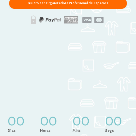
Quiero ser Organizadora Profesional de Espacios
00
00
00
00
Días
Horas
Mins
Segs