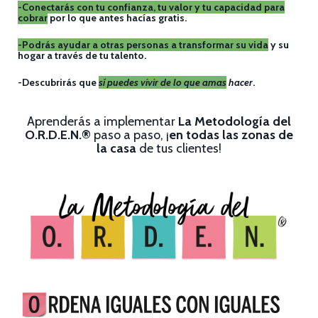
-Conectarás con tu confianza, tu valor y tu capacidad para
cobrar
por lo que antes hacías gratis.
-Podrás ayudar a otras personas a transformar su vida
y su
hogar a través de tu talento.
-Descubrirás que
sí puedes vivir de lo que amas
hacer
.
Aprenderás a implementar
La Metodología del
O.R.D.E.N.®
paso a paso, ¡
en todas las zonas de
la casa
de tus clientes!